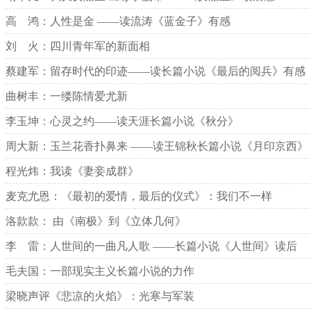
高 鸿：人性是金 ——读流涛《蓝金子》有感
刘 火：四川青年军的新面相
蔡建军：留存时代的印迹——读长篇小说《最后的阅兵》有感
曲树丰：一缕陈情爱尤新
李玉坤：心灵之约——读天涯长篇小说《秋分》
周大新：玉兰花香扑鼻来 ——读王锦秋长篇小说《月印京西》
程光炜：我读《妻妾成群》
麦克尤恩：《最初的爱情，最后的仪式》：我们不一样
洛款款： 由《南极》到《立体几何》
李 雷：人世间的一曲凡人歌 ——长篇小说《人世间》读后
毛夫国：一部现实主义长篇小说的力作
梁晓声评《悲凉的火焰》：光寒与军装