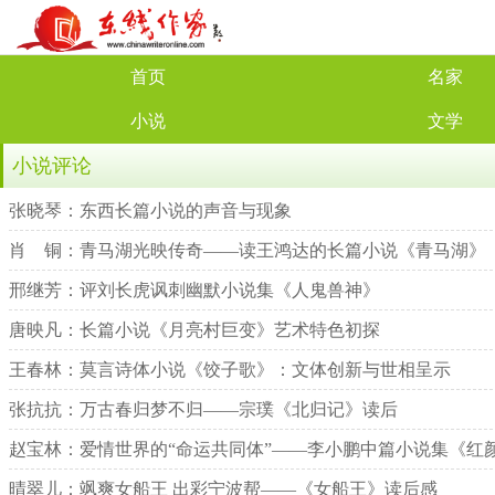
首页
名家
小说
文学
小说评论
张晓琴：东西长篇小说的声音与现象
肖 铜：青马湖光映传奇——读王鸿达的长篇小说《青马湖》
邢继芳：评刘长虎讽刺幽默小说集《人鬼兽神》
唐映凡：长篇小说《月亮村巨变》艺术特色初探
王春林：莫言诗体小说《饺子歌》：文体创新与世相呈示
张抗抗：万古春归梦不归——宗璞《北归记》读后
赵宝林：爱情世界的“命运共同体”——李小鹏中篇小说集《红
晴翠儿：飒爽女船王 出彩宁波帮——《女船王》读后感