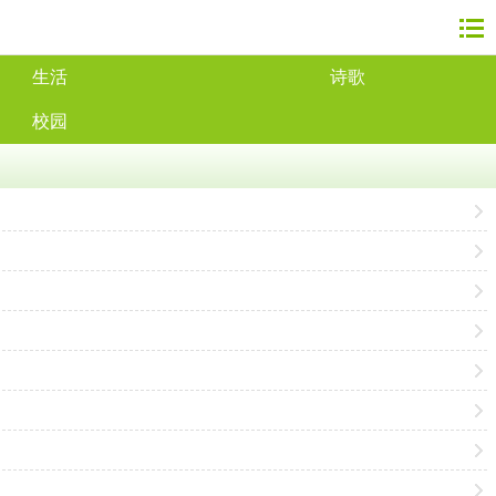
生活
诗歌
校园