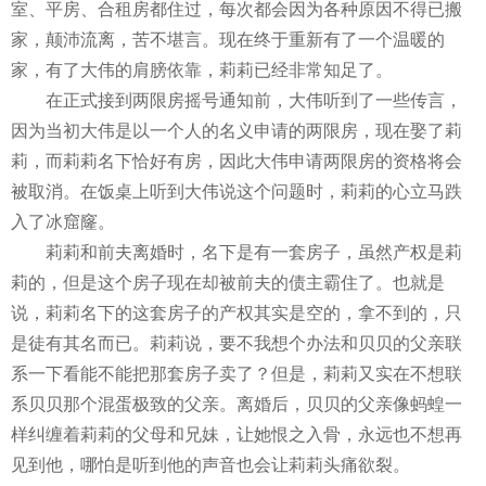
室、平房、合租房都住过，每次都会因为各种原因不得已搬
家，颠沛流离，苦不堪言。现在终于重新有了一个温暖的
家，有了大伟的肩膀依靠，莉莉已经非常知足了。
在正式接到两限房摇号通知前，大伟听到了一些传言，
因为当初大伟是以一个人的名义申请的两限房，现在娶了莉
莉，而莉莉名下恰好有房，因此大伟申请两限房的资格将会
被取消。在饭桌上听到大伟说这个问题时，莉莉的心立马跌
入了冰窟窿。
莉莉和前夫离婚时，名下是有一套房子，虽然产权是莉
莉的，但是这个房子现在却被前夫的债主霸住了。也就是
说，莉莉名下的这套房子的产权其实是空的，拿不到的，只
是徒有其名而已。莉莉说，要不我想个办法和贝贝的父亲联
系一下看能不能把那套房子卖了？但是，莉莉又实在不想联
系贝贝那个混蛋极致的父亲。离婚后，贝贝的父亲像蚂蝗一
样纠缠着莉莉的父母和兄妹，让她恨之入骨，永远也不想再
见到他，哪怕是听到他的声音也会让莉莉头痛欲裂。