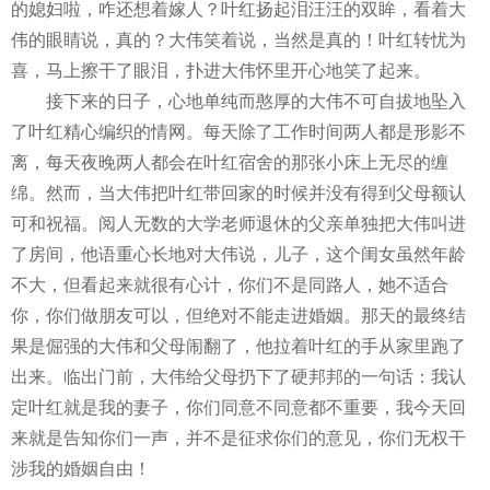
的媳妇啦，咋还想着嫁人？叶红扬起泪汪汪的双眸，看着大
伟的眼睛说，真的？大伟笑着说，当然是真的！叶红转忧为
喜，马上擦干了眼泪，扑进大伟怀里开心地笑了起来。
接下来的日子，心地单纯而憨厚的大伟不可自拔地坠入
了叶红精心编织的情网。每天除了工作时间两人都是形影不
离，每天夜晚两人都会在叶红宿舍的那张小床上无尽的缠
绵。然而，当大伟把叶红带回家的时候并没有得到父母额认
可和祝福。阅人无数的大学老师退休的父亲单独把大伟叫进
了房间，他语重心长地对大伟说，儿子，这个闺女虽然年龄
不大，但看起来就很有心计，你们不是同路人，她不适合
你，你们做朋友可以，但绝对不能走进婚姻。那天的最终结
果是倔强的大伟和父母闹翻了，他拉着叶红的手从家里跑了
出来。临出门前，大伟给父母扔下了硬邦邦的一句话：我认
定叶红就是我的妻子，你们同意不同意都不重要，我今天回
来就是告知你们一声，并不是征求你们的意见，你们无权干
涉我的婚姻自由！