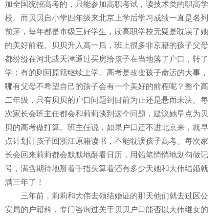
加全国统招高考的，只能参加高职考试，读技术类的职高学
校。而贝贝自小学四年级来北京上学后学习成绩一直是名列
前茅，每年都是市级三好学生，读高职学校无疑是耽误了她
的美好前程。贝贝升入高一后，班上很多非京籍的孩子父母
都纷纷在河北或天津通过买房给孩子在当地落了户口，转了
学；有的则回原籍继续上学。高考是改变孩子命运的大事，
哪有父母不希望自己的孩子会有一个美好的前程呢？整个高
二年级，只有贝贝的户口问题到目前为止还是悬而未决。每
次家长会班主任都会和莉莉谈到这个问题，建议她早点为贝
贝的高考做打算。班主任说，如果户口迁不进北京来，就早
点计划让孩子回浙江原籍读书，不能耽误孩子高考。每次家
长会回来莉莉都会默默地翻看日历，用铅笔悄悄地划勾做记
号，满含期待地掰着手指头算着还有多少天她和大伟结婚就
满三年了！
三年前，莉莉和大伟去领结婚证的那天他们就去过区公
安局的户籍科，专门咨询过关于贝贝户口能否以大伟继女的