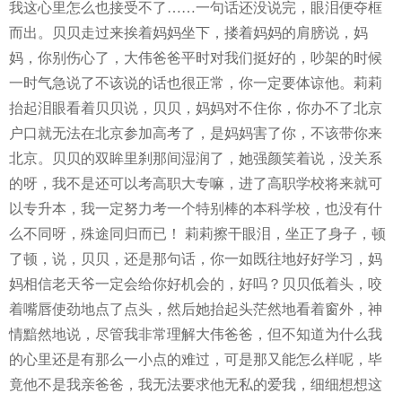
我这心里怎么也接受不了
……
一句话还没说完，眼泪便夺框
而出。贝贝走过来挨着妈妈坐下，搂着妈妈的肩膀说，妈
妈，你别伤心了，大伟爸爸平时对我们挺好的，吵架的时候
一时气急说了不该说的话也很正常，你一定要体谅他。莉莉
抬起泪眼看着贝贝说，贝贝，妈妈对不住你，你办不了北京
户口就无法在北京参加高考了，是妈妈害了你，不该带你来
北京。贝贝的双眸里刹那间湿润了，她强颜笑着说，没关系
的呀，我不是还可以考高职大专嘛，进了高职学校将来就可
以专升本，我一定努力考一个特别棒的本科学校，也没有什
么不同呀，殊途同归而已！
莉莉擦干眼泪，坐正了身子，顿
了顿，说，贝贝，还是那句话，你一如既往地好好学习，妈
妈相信老天爷一定会给你好机会的，好吗？贝贝低着头，咬
着嘴唇使劲地点了点头，然后她抬起头茫然地看着窗外，神
情黯然地说，尽管我非常理解大伟爸爸，但不知道为什么我
的心里还是有那么一小点的难过，可是那又能怎么样呢，毕
竟他不是我亲爸爸，我无法要求他无私的爱我，细细想想这