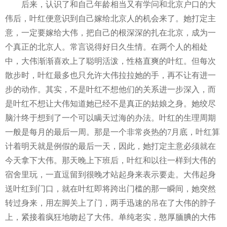
后来，认识了和自己年龄相当又有学问和北京户口的大
伟后，叶红便意识到自己嫁给北京人的机会来了。她打定主
意，一定要嫁给大伟，把自己的根深深的扎在北京，成为一
个真正的北京人。常言说得好日久生情。在两个人的相处
中，大伟渐渐喜欢上了聪明活泼，性格直爽的叶红。但每次
散步时，叶红最多也只允许大伟拉拉她的手，再不让有进一
步的动作。其实，不是叶红不想他们的关系进一步深入，而
是叶红不想让大伟知道她已经不是真正的姑娘之身。她绞尽
脑汁终于想到了一个可以瞒天过海的办法。叶红的生理周期
一般是每月的最后一周。那是一个非常炎热的
7
月底，叶红算
计着明天就是例假的最后一天，因此，她打定主意必须就在
今天拿下大伟。那天晚上下班后，叶红和以往一样到大伟的
宿舍里玩，一直逗留到很晚才站起身来表示要走。大伟起身
送叶红到门口，就在叶红即将跨出门槛的那一瞬间，她突然
转过身来，用左脚关上了门，两手迅速的吊在了大伟的脖子
上，紧接着疯狂地吻起了大伟。单纯老实，憨厚腼腆的大伟