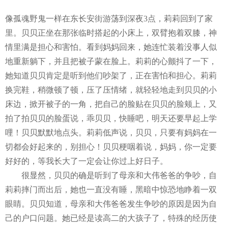
像孤魂野鬼一样在东长安街游荡到深夜
3
点，莉莉回到了家
里。贝贝正坐在那张临时搭起的小床上，双臂抱着双膝，神
情里满是担心和害怕。看到妈妈回来，她连忙装着没事人似
地重新躺下，并且把被子蒙在脸上。莉莉的心颤抖了一下，
她知道贝贝肯定是听到他们吵架了，正在害怕和担心。莉莉
换完鞋，稍微顿了顿，压了压情绪，就轻轻地走到贝贝的小
床边，掀开被子的一角，把自己的脸贴在贝贝的脸颊上，又
拍了拍贝贝的脸蛋说，乖贝贝，快睡吧，明天还要早起上学
哩！贝贝默默地点头。莉莉低声说，贝贝，只要有妈妈在一
切都会好起来的，别担心！贝贝梗咽着说，妈妈，你一定要
好好的，等我长大了一定会让你过上好日子。
很显然，贝贝的确是听到了母亲和大伟爸爸的争吵，自
莉莉摔门而出后，她也一直没有睡，黑暗中惊恐地睁着一双
眼睛。贝贝知道，母亲和大伟爸爸发生争吵的原因是因为自
己的户口问题。她已经是读高二的大孩子了，特殊的经历使