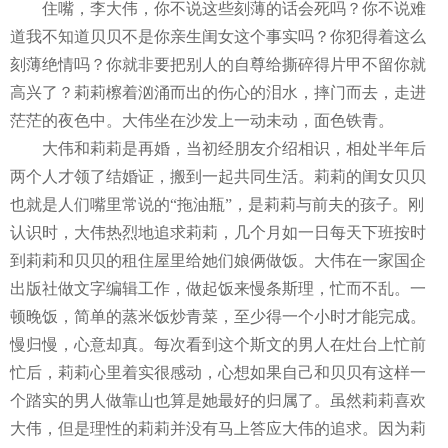
住嘴，李大伟，你不说这些刻薄的话会死吗？你不说难
道我不知道贝贝不是你亲生闺女这个事实吗？你犯得着这么
刻薄绝情吗？你就非要把别人的自尊给撕碎得片甲不留你就
高兴了？莉莉檫着汹涌而出的伤心的泪水，摔门而去，走进
茫茫的夜色中。大伟坐在沙发上一动未动，面色铁青。
大伟和莉莉是再婚，当初经朋友介绍相识，相处半年后
两个人才领了结婚证，搬到一起共同生活。莉莉的闺女贝贝
也就是人们嘴里常说的
“
拖油瓶
”
，是莉莉与前夫的孩子。刚
认识时，大伟热烈地追求莉莉，几个月如一日每天下班按时
到莉莉和贝贝的租住屋里给她们娘俩做饭。大伟在一家国企
出版社做文字编辑工作，做起饭来慢条斯理，忙而不乱。一
顿晚饭，简单的蒸米饭炒青菜，至少得一个小时才能完成。
慢归慢，心意却真。每次看到这个斯文的男人在灶台上忙前
忙后，莉莉心里着实很感动，心想如果自己和贝贝有这样一
个踏实的男人做靠山也算是她最好的归属了。虽然莉莉喜欢
大伟，但是理性的莉莉并没有马上答应大伟的追求。因为莉