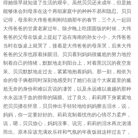
得她很早就知道了生活的艰辛。虽然贝贝还未成年，但是她
能够体会到母亲在这个再组家庭中的种种不易和隐忍。贝贝
记得，母亲和大伟爸爸刚刚结婚那年的春节，三个人一起回
大伟爸爸的甘肃老家过年。除夕晚上吃团圆饭的时候，大伟
爸爸的父母在饭桌上提起了远在海南的孙女小小，大伟爸爸
当时在饭桌上就哭了，接着是大伟爸爸的母亲哭，后来大伟
爸爸的父亲也跟着抹眼泪。贝贝看到妈妈很尴尬的努力地控
制着自己的情绪，默默地走到阳台上，对着黑沉沉的夜空发
呆。贝贝默默地走过去，紧紧地抱着妈妈。那一刻，相依为
命的母子俩都同时深刻地感受到了她们在这个大家庭里的尴
尬无奈的身份和难以言说的凄苦，以及永远难以逾越的那种
水永远淡于血的彻骨的隔膜。过了良久，莉莉蹲下身紧紧地
把贝贝搂在怀里，贝贝伸出手轻轻地给妈妈擦去泪水，说，
妈妈，你一定要好好的。莉莉克制着忧伤的心情尽力柔声，
说，嗯，贝贝放心，妈妈没事。说完，莉莉的泪水再次汹涌
而出。原本应该充满欢乐祥和气氛的年夜饭就这样过去了，