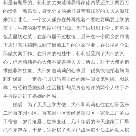
莉是有顾忌的。莉莉的丈夫赌博弄得家徒四壁还欠了两百万
的债务，离婚后，身无分文的她只身带着
10
岁的贝贝从浙江
来到了北京。一个女人孤身在外再拖着个要吃要喝要上学的
孩子，生存的艰辛程度可想而知。为了供贝贝上学，莉莉在
饭店里切过菜，在超市里干过收银，后来在一个同乡的帮助
下通过智联招聘找到了目前工作的这家企业，在公司的企划
部做文案工作。在日常的相处中，莉莉感受到了大伟的真
心，但是莉莉担心大伟不能善待贝贝，所以，对于大伟的追
求她非常犹豫。大伟知道莉莉的心事后，很爽快地拍着胸向
莉莉保证，一定会把贝贝当着自己的亲生闺女来照顾。就这
样，曾经饱受婚姻和生活挫折却又真心相许的两个人终于牵
手再度走进了婚姻的围城。
婚后，为了贝贝上学方便，大伟和莉莉租住在朝阳区东
二环百花园小区。百花园小区曾经是朝阳区一家化工厂的员
工宿舍，岁月沧桑，世事变迁，几十年后的今天这家工厂早
已不复存在，于是，这批房子也早已成为每个员工的私人房