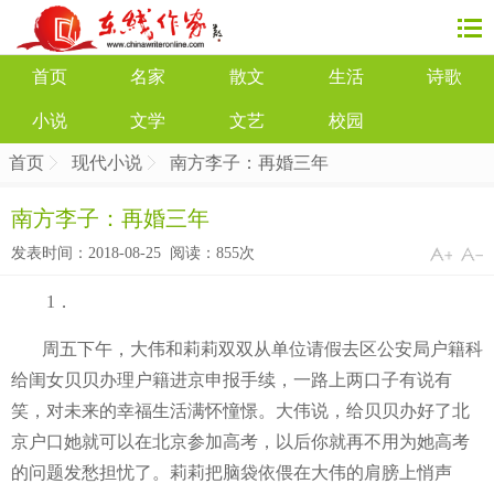
首页
名家
散文
生活
诗歌
小说
文学
文艺
校园
首页
现代小说
南方李子：再婚三年
南方李子：再婚三年
发表时间：2018-08-25 阅读：
855次
1．
周五下午，大伟和莉莉双双从单位请假去区公安局户籍科
给闺女贝贝办理户籍进京申报手续，一路上两口子有说有
笑，对未来的幸福生活满怀憧憬。大伟说，给贝贝办好了北
京户口她就可以在北京参加高考，以后你就再不用为她高考
的问题发愁担忧了。莉莉把脑袋依偎在大伟的肩膀上悄声