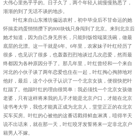
大伟心里热乎乎的。日子久了，两个年轻人就慢慢熟悉了，
渐渐的到了无话不谈的地步。
叶红来自山东潍坊偏远农村，初中毕业后不甘命运的她
怀揣卖鸡蛋悄悄攒下的
800
块钱只身闯到了北京。来到北京后
她才知道，因为自己身无所长，只能到饭馆端菜洗碗，做最
底层的北漂。这一干就是
6
年。
6
年里，农家妹子叶红经历了
很多，也见识了很多，也轰轰烈烈地谈过几次恋爱，然而最
终都因为各种原因分手了。那几年里，叶红曾经和一个来自
河北的小伙子谈了两年恋爱也住在一起，叶红掏心掏肺地对
他好，最后，这个小伙子认识了一个北京女孩，便很快把叶
红踹了。他踹叶红的理由很简单：我必须找一个北京女孩做
老婆，只有这样将来我的儿子才能是北京户口，才能在北京
读书考大学，我也才能真正成为北京人，堂堂正正的在北京
买车买房。叶红的心被他的这番话戳得鲜血淋漓，噎得半天
说不出话来，就在那一天，叶红咬牙发誓将来一定非北京户
籍男人不嫁。