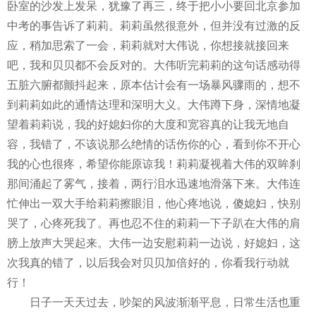
卧室的沙发上发呆，犹豫了再三，终于把小小要回北京参加
中考的事告诉了莉莉。莉莉虽然很意外，但并没有过激的反
应，稍加思索了一会，莉莉就对大伟说，你想接就接回来
吧，我和贝贝都不会反对的。大伟听完莉莉的这句话感动得
五脏六腑都颤抖起来，原本估计会有一场暴风骤雨的，想不
到莉莉如此的通情达理和深明大义。大伟蹲下身，深情地凝
望着莉莉说，我的好媳妇你的大度和宽容真的让我无地自
容，我错了，不该说那么绝情的话伤你的心，看到你不开心
我的心也很疼，希望你能原谅我！莉莉凝视着大伟的双眸刹
那间涌起了雾气，接着，两行泪水迅速地滑落下来。大伟连
忙伸出一双大手给莉莉擦眼泪，他心疼地说，傻媳妇，快别
哭了，心疼死我了。再也忍不住的莉莉一下子趴在大伟的肩
膀上放声大哭起来。大伟一边安慰莉莉一边说，好媳妇，这
次我真的错了，以后我会对贝贝加倍好的，你看我行动就
行！
日子一天天过去，吵架的风波渐渐平息，日常生活也重