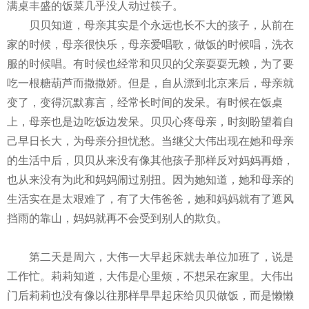
满桌丰盛的饭菜几乎没人动过筷子。
贝贝知道，母亲其实是个永远也长不大的孩子，从前在
家的时候，母亲很快乐，母亲爱唱歌，做饭的时候唱，洗衣
服的时候唱。有时候也经常和贝贝的父亲耍耍无赖，为了要
吃一根糖葫芦而撒撒娇。但是，自从漂到北京来后，母亲就
变了，变得沉默寡言，经常长时间的发呆。有时候在饭桌
上，母亲也是边吃饭边发呆。贝贝心疼母亲，时刻盼望着自
己早日长大，为母亲分担忧愁。当继父大伟出现在她和母亲
的生活中后，贝贝从来没有像其他孩子那样反对妈妈再婚，
也从来没有为此和妈妈闹过别扭。因为她知道，她和母亲的
生活实在是太艰难了，有了大伟爸爸，她和妈妈就有了遮风
挡雨的靠山，妈妈就再不会受到别人的欺负。
第二天是周六，大伟一大早起床就去单位加班了，说是
工作忙。莉莉知道，大伟是心里烦，不想呆在家里。大伟出
门后莉莉也没有像以往那样早早起床给贝贝做饭，而是懒懒