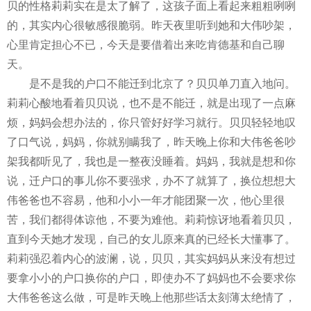
贝的性格莉莉实在是太了解了，这孩子面上看起来粗粗咧咧
的，其实内心很敏感很脆弱。昨天夜里听到她和大伟吵架，
心里肯定担心不已，今天是要借着出来吃肯德基和自己聊
天。
是不是我的户口不能迁到北京了？贝贝单刀直入地问。
莉莉心酸地看着贝贝说，也不是不能迁，就是出现了一点麻
烦，妈妈会想办法的，你只管好好学习就行。贝贝轻轻地叹
了口气说，妈妈，你就别瞒我了，昨天晚上你和大伟爸爸吵
架我都听见了，我也是一整夜没睡着。妈妈，我就是想和你
说，迁户口的事儿你不要强求，办不了就算了，换位想想大
伟爸爸也不容易，他和小小一年才能团聚一次，他心里很
苦，我们都得体谅他，不要为难他。莉莉惊讶地看着贝贝，
直到今天她才发现，自己的女儿原来真的已经长大懂事了。
莉莉强忍着内心的波澜，说，贝贝，其实妈妈从来没有想过
要拿小小的户口换你的户口，即使办不了妈妈也不会要求你
大伟爸爸这么做，可是昨天晚上他那些话太刻薄太绝情了，