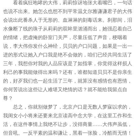
看着疯狂咆哮的大伟，莉莉惊讶地张大着嘴巴，一句话
也说不出来。她怎么也想不到平常温文尔雅谦谦君子的大伟
会说出此番杀人于无形的、血淋淋的刻毒话来。刹那间，泪
水像断了线的珠子从莉莉的双眸里汹涌而出，她强忍着自己
的情绪，把虚掩的卧室门关严，尽量压低了声音，梗咽着
说，李大伟你发什么神经，贝贝的户口问题，如果是一出一
进的形式让她入户口我是绝不会做的，咱们已经共同生活了
三年，我想你对我的人品应该是了如指掌，你觉得这样损人
利己的事我能做得出来吗？还有，谁都知道贝贝不是你亲生
的，好歹我们也一起生活了三年，就算没有感情也有恩情，
你何苦说出这些让人难堪又绝情的话？就不能给我留点自
尊？
总之，你就别做梦了，北京户口是无数人梦寐以求的，
我闺女小小将来还要来北京读高中念大学，在这里工作和生
活，在这件事情上我绝不让步，没得商量
……
大伟声虽低，
但音吼。一反平素的温和谦让，黑着一张脸，冷酷而无情！