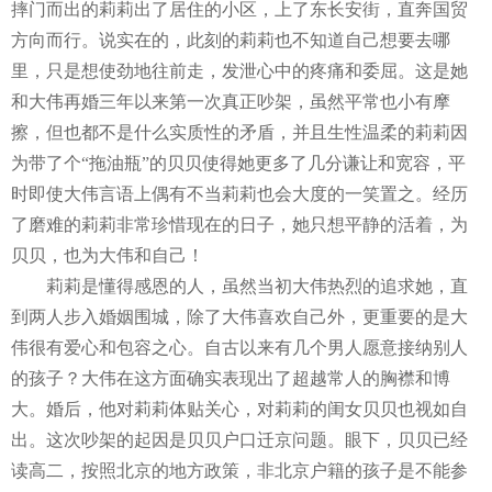
摔门而出的莉莉出了居住的小区，上了东长安街，直奔国贸
方向而行。说实在的，此刻的莉莉也不知道自己想要去哪
里，只是想使劲地往前走，发泄心中的疼痛和委屈。这是她
和大伟再婚三年以来第一次真正吵架，虽然平常也小有摩
擦，但也都不是什么实质性的矛盾，并且生性温柔的莉莉因
为带了个
“
拖油瓶
”
的贝贝使得她更多了几分谦让和宽容，平
时即使大伟言语上偶有不当莉莉也会大度的一笑置之。经历
了磨难的莉莉非常珍惜现在的日子，她只想平静的活着，为
贝贝，也为大伟和自己！
莉莉是懂得感恩的人，虽然当初大伟热烈的追求她，直
到两人步入婚姻围城，除了大伟喜欢自己外，更重要的是大
伟很有爱心和包容之心。自古以来有几个男人愿意接纳别人
的孩子？大伟在这方面确实表现出了超越常人的胸襟和博
大。婚后，他对莉莉体贴关心，对莉莉的闺女贝贝也视如自
出。这次吵架的起因是贝贝户口迁京问题。眼下，贝贝已经
读高二，按照北京的地方政策，非北京户籍的孩子是不能参