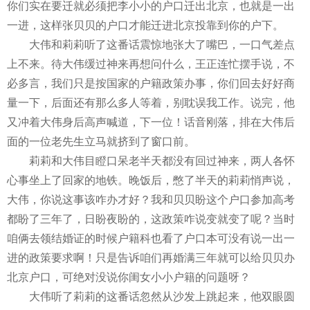
你们实在要迁就必须把李小小的户口迁出北京，也就是一出
一进，这样张贝贝的户口才能迁进北京投靠到你的户下。
大伟和莉莉听了这番话震惊地张大了嘴巴，一口气差点
上不来。待大伟缓过神来再想问什么，王正连忙摆手说，不
必多言，我们只是按国家的户籍政策办事，你们回去好好商
量一下，后面还有那么多人等着，别耽误我工作。说完，他
又冲着大伟身后高声喊道，下一位！话音刚落，排在大伟后
面的一位老先生立马就挤到了窗口前。
莉莉和大伟目瞪口呆老半天都没有回过神来，两人各怀
心事坐上了回家的地铁。晚饭后，憋了半天的莉莉悄声说，
大伟，你说这事该咋办才好？我和贝贝盼这个户口参加高考
都盼了三年了，日盼夜盼的，这政策咋说变就变了呢？当时
咱俩去领结婚证的时候户籍科也看了户口本可没有说一出一
进的政策要求啊！只是告诉咱们再婚满三年就可以给贝贝办
北京户口，可绝对没说你闺女小小户籍的问题呀？
大伟听了莉莉的这番话忽然从沙发上跳起来，他双眼圆