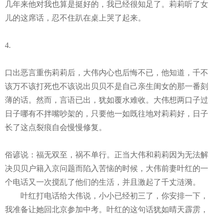
几年来他对我也算是挺好的，我已经很知足了。莉莉听了女
儿的这席话，忍不住趴在桌上哭了起来。
4.
口出恶言重伤莉莉后，大伟内心也后悔不已，他知道，千不
该万不该打死也不该说出贝贝不是自己亲生闺女的那一番刻
薄的话。然而，言语已出，犹如覆水难收。大伟想两口子过
日子哪有不拌嘴吵架的，只要他一如既往地对莉莉好，日子
长了这点裂痕自会慢慢修复。
俗谚说：福无双至，祸不单行。正当大伟和莉莉因为无法解
决贝贝户籍入京问题而陷入苦恼的时候，大伟前妻叶红的一
个电话又一次搅乱了他们的生活，并且激起了千丈涟漪。
叶红打电话给大伟说，小小已经初三了，你安排一下，
我准备让她回北京参加中考。叶红的这句话犹如晴天霹雳，