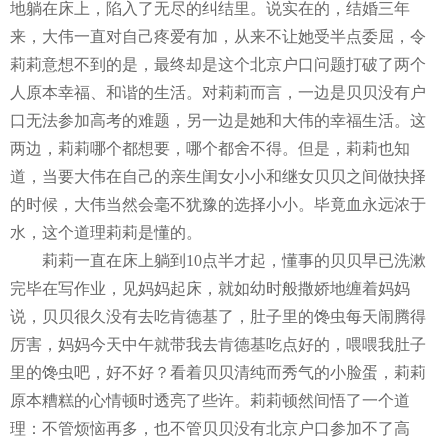
地躺在床上，陷入了无尽的纠结里。说实在的，结婚三年
来，大伟一直对自己疼爱有加，从来不让她受半点委屈，令
莉莉意想不到的是，最终却是这个北京户口问题打破了两个
人原本幸福、和谐的生活。对莉莉而言，一边是贝贝没有户
口无法参加高考的难题，另一边是她和大伟的幸福生活。这
两边，莉莉哪个都想要，哪个都舍不得。但是，莉莉也知
道，当要大伟在自己的亲生闺女小小和继女贝贝之间做抉择
的时候，大伟当然会毫不犹豫的选择小小。毕竟血永远浓于
水，这个道理莉莉是懂的。
莉莉一直在床上躺到
10
点半才起，懂事的贝贝早已洗漱
完毕在写作业，见妈妈起床，就如幼时般撒娇地缠着妈妈
说，贝贝很久没有去吃肯德基了，肚子里的馋虫每天闹腾得
厉害，妈妈今天中午就带我去肯德基吃点好的，喂喂我肚子
里的馋虫吧，好不好？看着贝贝清纯而秀气的小脸蛋，莉莉
原本糟糕的心情顿时透亮了些许。莉莉顿然间悟了一个道
理：不管烦恼再多，也不管贝贝没有北京户口参加不了高