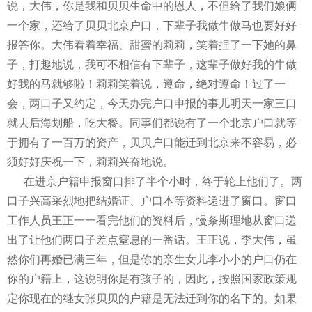
说，大伟，你是我和贝贝生命中的恩人，不但给了我们娘俩
一个家，还给了贝贝北京户口，下辈子我做牛做马也要好好
报答你。大伟看着幸福、甜蜜的莉莉，笑着捏了一下她的鼻
子，打趣地说，我可不相信有下辈子，这辈子做好我的牛做
好我的马就够啦！莉莉笑着说，遵命，绝对遵命！过了一
会，两口子又约定，今天办完户口申报的事儿明天一家三口
就去后海划船，吃大餐。同事们都说有了一个北京户口就等
于拥有了一百万的资产，贝贝户口能迁到北京来不容易，必
须好好庆祝一下，莉莉兴奋地说。
在进京户籍申报窗口排了半个小时，终于轮上他们了。两
口子兴高采烈地把结婚证、户口本等资料递进了窗口。窗口
工作人员王正一一看完他们的资料后，慢条斯理地从窗口递
出了让他们两口子差点窒息的一番话。王正说，李大伟，虽
然你们再婚已满三年，但是你的亲生女儿李小小的户口仍在
你的户籍上，这说明你是有孩子的，因此，按照国家政策规
定你现在的继女张贝贝的户籍是无法迁到你的名下的。如果