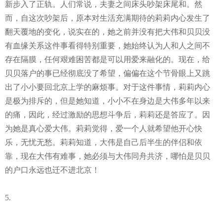
新步入了正轨。人们常说，夫妻之间床头吵架床尾和。然
而，自这次吵架后，原本对生活充满期待的莉莉内心发生了
翻天覆地的变化，说实在的，她之前并没有把大伟和贝贝没
有血缘关系这件事看得特别重要，她始终认为人和人之间不
存在隔膜，任何艰难困苦都是可以用爱来融化的。现在，给
贝贝落户的事已经彻底没了希望，偏偏在这个节骨眼上又跳
出了小小要回北京上学的麻烦事。对于这件事情，莉莉内心
是极为排斥的，但是她知道，小小不在身边是大伟多年以来
的痛，因此，经过激励的思想斗争后，莉莉还是答应了。因
为她是真心爱大伟。莉莉觉得，爱一个人就希望他开心快
乐，无忧无愁。莉莉知道，大伟是自己后半生的伴侣和依
靠，现在大伟有难事，她必须与大伟同舟共济，哪怕是贝贝
的户口永远也迁不进北京！
5.