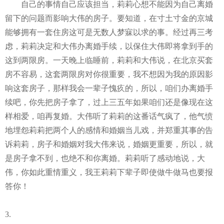
自己的事情自己应该担当，莉莉心想不能因为自己离婚
留下的问题而影响大伟的房子。要知道，在寸土寸金的京城
能够拥有一套住房这可是无数人梦寐以求的事。经过再三考
虑，莉莉决定和大伟办离婚手续，以保住大伟即将拿到手的
这到两限房。一天晚上临睡前，莉莉和大伟说，在北京买套
房不容易，这套两限房对你很重要，我不想因为我的原因影
响这套房子，那样我会一辈子愧疚的，所以，咱们办离婚手
续吧，你先把房子拿了，过上三五年如果咱们还是像现在这
样相爱，咱再复婚。大伟听了莉莉的这番话气疯了，他气愤
地埋怨莉莉把两个人的感情和婚姻当儿戏，并郑重其事的告
诉莉莉，房子和婚姻对我大伟来说，婚姻更重要，所以，就
是房子拿不到，也绝不和你离婚。莉莉听了感动地说，大
伟，你如此重情重义，我王莉莉下辈子即使做牛做马也要报
答你！
3.