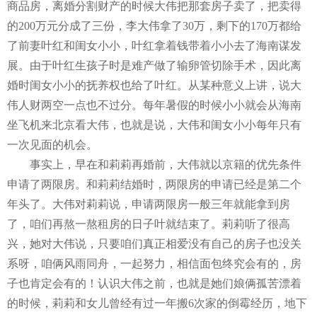
商品房，离婚分割财产的时候大伟把那套房子卖了，把卖得
的
200
万元分成了三份，李大伟拿了
30
万，剩下的
170
万都给
了前妻叶红和闺女小小，叶红拿着钱带着小小去了海南谋发
展。由于叶红生孩子时是难产做了输卵管切除手术，因此离
婚时闺女小小的抚养权也给了叶红。从某种意义上讲，说大
伟人财两空一点也不过分。每年暑假的时候小小就会从海南
坐飞机来北京看大伟，也就是说，大伟和闺女小小每年只有
一次见面的机会。
事实上，早在和莉莉再婚前，大伟就以京籍的优先条件
申请了两限房。和莉莉结婚时，两限房的申请已经是第二个
年头了。大伟对莉莉说，申请两限房一般三年就能拿到房
了，咱们再熬一熬租房的日子叶就结束了。莉莉听了很高
兴，她对大伟说，只要咱们真正相爱没有自己的房子也没关
系呀，咱俩风雨同舟，一起努力，相信面包终究会有的，房
子也肯定会有的！认识大伟之前，也就是她们娘俩孤苦漂着
的时候，莉莉和女儿曾经有过一年搬
6
次家的倒霉经历，地下