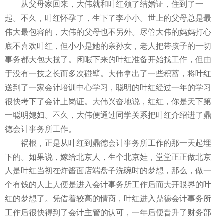
从父母家回来，大伟就和叶红领了结婚证，住到了一
起。不久，叶红怀孕了，生下了李小小。世上的父母总是最
伟大最包容的，大伟的父母也不另外。尽管大伟的妈妈打心
底不喜欢叶红，但小小是她的亲孙女，老人把带孩子的一切
事务都大包大揽了。闲暇下来的叶红准备开始找工作，但由
于没有一技之长而多次碰壁。大伟拿出了一些积蓄，将叶红
送到了一家会计培训中心学习，聪明的叶红经过一年的学习
很快考下了会计上岗证。大伟兴奋地说，红红，你是天下第
一聪明媳妇。不久，大伟便通过同学关系把叶红介绍进了鼎
德会计事务所工作。
祸根，正是从叶红到鼎德会计事务所工作的那一天起埋
下的。如果说，嫁给北京人，生个北京娃，堂堂正正做北京
人是叶红当初在炸酱面店端盘子洗碗时的梦想，那么，做一
个有钱的人上人便是进入会计事务所工作后而大开眼界的叶
红的梦想了。凭借着较高的情商，叶红进入鼎德会计事务所
工作后很快得到了会计主管的认可，一年后便晋升了财务部