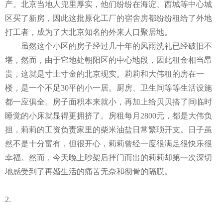
产。北京当地人兜里厚实，他们纷纷在海淀、西城等中心城
区买了新房，因此这批原化工厂的宿舍房都纷纷租给了外地
打工者，成为了大北京知名的外来人口聚居地。
虽然这个小区的房子经过几十年的风雨洗礼已经破旧不
堪，然而，由于它地处朝阳区的中心地段，因此租金相当昂
贵，这就是寸土寸金的北京现实。莉莉和大伟租的房在一
楼，是一个不足
30
平的小一居。厨房、卫生间等等生活设施
都一应俱全。房子面积本来就小，再加上给贝贝搭了间临时
睡觉的小床就显得更拥挤了。房租每月
2800
元，都是大伟负
担，莉莉的工资负责家里的柴米油盐日常繁琐开支。日子虽
然不是十分富有，但很开心，莉莉曾经一度很满足很快乐很
幸福。然而，今天晚上吵架后摔门而出的莉莉却第一次深切
地感受到了再婚生活的痛苦无奈和彻骨的隔膜。
2.