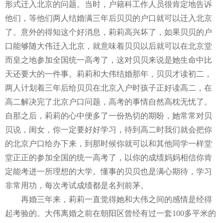
形式迁入北京的问题。当时，户籍科工作人员很肯定地告诉
他们，等他们两人结婚满三年后贝贝的户口就可以迁入北京
了。意外的得知这个好消息，莉莉高兴坏了，如果贝贝的户
口能够随大伟迁入北京，就意味着贝贝以后就可以在北京堂
而皇之地参加全国统一高考了，这对贝贝来说是她生命中比
天还要大的一件事。莉莉和大伟结婚那年，贝贝才读初二，
两人计划着三年后给贝贝在北京入户时孩子正好读高二，在
高二解决完了北京户口问题，高考的事情自然高枕无忧了。
自那之后，莉莉的心中便多了一份热切的期盼，她常常对贝
贝说，闺女，你一定要好好学习，待到高二时我们就会把你
的北京户口给办下来，到那时候你就可以和其他同学一样堂
堂正正的参加全国的统一高考了，以你的成绩妈妈相信你肯
定能考进一所理想的大学。懂事的贝贝也是满心期待，学习
非常用功，每次考试成绩都是名列前茅。
再婚三年来，莉莉一直觉得她和大伟之间的感情是经得
起考验的。大伟离婚之前在朝阳区曾经有过一套
100
多平米的