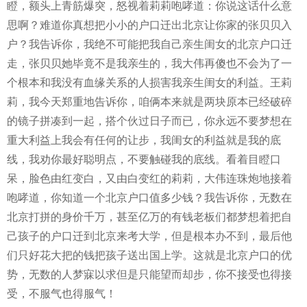
瞪，额头上青筋爆突，怒视着莉莉咆哮道：你说这话什么意
思啊？难道你真想把小小的户口迁出北京让你家的张贝贝入
户？我告诉你，我绝不可能把我自己亲生闺女的北京户口迁
走，张贝贝她毕竟不是我亲生的，我大伟再傻也不会为了一
个根本和我没有血缘关系的人损害我亲生闺女的利益。王莉
莉，我今天郑重地告诉你，咱俩本来就是两块原本已经破碎
的镜子拼凑到一起，搭个伙过日子而已，你永远不要梦想在
重大利益上我会有任何的让步，我闺女的利益就是我的底
线，我劝你最好聪明点，不要触碰我的底线。看着目瞪口
呆，脸色由红变白，又由白变红的莉莉，大伟连珠炮地接着
咆哮道，你知道一个北京户口值多少钱？我告诉你，无数在
北京打拼的身价千万，甚至亿万的有钱老板们都梦想着把自
己孩子的户口迁到北京来考大学，但是根本办不到，最后他
们只好花大把的钱把孩子送出国上学。这就是北京户口的优
势，无数的人梦寐以求但是只能望而却步，你不接受也得接
受，不服气也得服气！