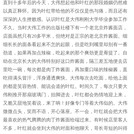
直到十多年后的今天，大伟想起他和叶红的那段婚姻仍然难
以真正释怀。因为叶红带给他的不仅仅是伤与痛，而且还有
深深的人生挫败感。认识叶红是大伟刚刚大学毕业参加工作
不久。当时大伟工作的出版社楼下有一个老北京炸酱面店，
店面虽然只有
20
多平米，但绝对是正宗的老北京炸酱面。细
细长长的面条看起来不怎的起眼，但是吃到嘴里却别有一番
劲道，如果再加点辣椒，吃起来的那个爽劲更是甭提了。自
幼在北京长大的大伟特别好这口炸酱面，隔三差五地便去店
里吃一碗，每次都是肉丁炸酱面，再加重口味的辣椒酱，直
吃得满头冒汗，浑身通透爽快。大伟每次去吃面，给他上面
的都是笑容热情、能说会道的叶红。时间久了，每次只要大
伟刚推开那扇玻璃门，抬脚进去，叶红都会热情地迎上来，
又脆又甜地笑着说，来了呐！好像专门等着大伟似的。大伟
微微点头，笑而不语，开心落座。不一会，叶红就会把大伟
最喜欢的热气腾腾的肉丁炸酱面给端过来。有时候店里客人
不多，叶红就会坐到大伟的对面和他聊天，哥长哥短的叫得