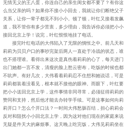
无情无义的王八蛋，你连自己的亲生闺女都不要了？有你这
么当父亲的吗？如果你不接小小回去，我就让你们断绝父子
关系，让你一辈子都见不到小小。顿了顿，叶红又接着发飙
道，我不管你有多少苦衷，多少理由，我告诉你必须把小小
接回北京上学！说完，叶红恨恨地挂了电话。
接完叶红电话的大伟陷入了无限的惆怅之中。前几天和
莉莉为贝贝户口的事吵完架后两人一直处于冷战的状态，谁
也不搭理谁。看得出来这次是真伤着莉莉的心了，每天进门
出门她都一言不发，清瘦的脸上愁云密布，吃饭的时候也都
不吭声。有好几次，大伟看着莉莉忍不住想和她说话，可是
莉莉都装着没看见，根本就不接他的眼神。而眼下，叶红要
把小小送回北京上学，这件事情非同寻常，必须征得莉莉的
赞同和支持，然后他才能去办转学手续。可是这事如何向莉
莉开口？怎么个开口法？一时间大伟愁肠百结，担心莉莉会
反对和阻扰小小回北京上学，因为这对他们现在的家庭来说
无疑是件天大的麻烦事。这天晚上吃完饭，大伟见莉莉坐在