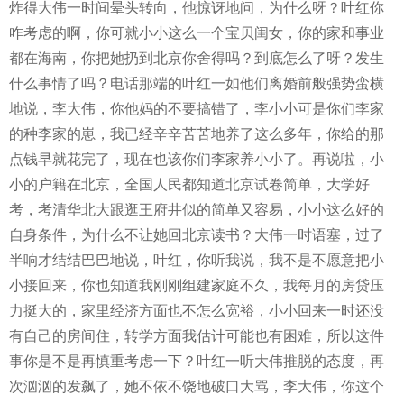
炸得大伟一时间晕头转向，他惊讶地问，为什么呀？叶红你
咋考虑的啊，你可就小小这么一个宝贝闺女，你的家和事业
都在海南，你把她扔到北京你舍得吗？到底怎么了呀？发生
什么事情了吗？电话那端的叶红一如他们离婚前般强势蛮横
地说，李大伟，你他妈的不要搞错了，李小小可是你们李家
的种李家的崽，我已经辛辛苦苦地养了这么多年，你给的那
点钱早就花完了，现在也该你们李家养小小了。再说啦，小
小的户籍在北京，全国人民都知道北京试卷简单，大学好
考，考清华北大跟逛王府井似的简单又容易，小小这么好的
自身条件，为什么不让她回北京读书？大伟一时语塞，过了
半响才结结巴巴地说，叶红，你听我说，我不是不愿意把小
小接回来，你也知道我刚刚组建家庭不久，我每月的房贷压
力挺大的，家里经济方面也不怎么宽裕，小小回来一时还没
有自己的房间住，转学方面我估计可能也有困难，所以这件
事你是不是再慎重考虑一下？叶红一听大伟推脱的态度，再
次汹汹的发飙了，她不依不饶地破口大骂，李大伟，你这个