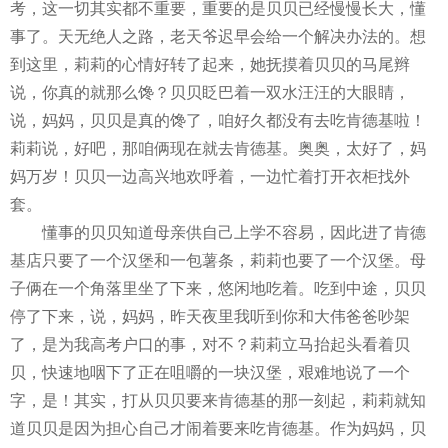
考，这一切其实都不重要，重要的是贝贝已经慢慢长大，懂
事了。天无绝人之路，老天爷迟早会给一个解决办法的。想
到这里，莉莉的心情好转了起来，她抚摸着贝贝的马尾辫
说，你真的就那么馋？贝贝眨巴着一双水汪汪的大眼睛，
说，妈妈，贝贝是真的馋了，咱好久都没有去吃肯德基啦！
莉莉说，好吧，那咱俩现在就去肯德基。奥奥，太好了，妈
妈万岁！贝贝一边高兴地欢呼着，一边忙着打开衣柜找外
套。
懂事的贝贝知道母亲供自己上学不容易，因此进了肯德
基店只要了一个汉堡和一包薯条，莉莉也要了一个汉堡。母
子俩在一个角落里坐了下来，悠闲地吃着。吃到中途，贝贝
停了下来，说，妈妈，昨天夜里我听到你和大伟爸爸吵架
了，是为我高考户口的事，对不？莉莉立马抬起头看着贝
贝，快速地咽下了正在咀嚼的一块汉堡，艰难地说了一个
字，是！其实，打从贝贝要来肯德基的那一刻起，莉莉就知
道贝贝是因为担心自己才闹着要来吃肯德基。作为妈妈，贝