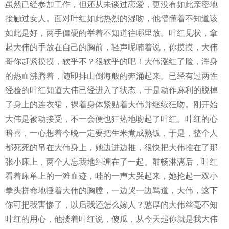
虽然已经参加工作，但还从未谈过恋爱，更没有如此亲密地
接触过女人。面对叶红如此热烈的湿吻，他懵懂着不知道该
如此是好，两手僵硬的举着不知道往哪里放。叶红见状，拿
起大伟的手放在自己的胸前，轻声呢喃着说，你摸摸，大伟
哥你赶紧摸摸，软乎不？很软乎的吧！大伟涨红了脸，浑身
的热血沸腾着，随即排山倒海般的奔涌起来。已经有过两性
经验的叶红知道大伟已经进入了状态，于是动作麻利的脱掉
了身上的连衣裙，裸着身体紧贴着大伟并继续狂吻。刚开始
大伟是被动接受，不一会便也狂热地吻起了叶红。叶红的心
暗喜，一心想着今晚一定要把生米煮成熟饭，于是，整个人
都死死的吊在大伟身上，她边进边推，很快把大伟推在了那
张小床上，两个人忘我地纠缠在了一起。酣畅淋漓后，叶红
看着床单上的一滩血迹，哇的一声大哭起来，她抡起一双小
拳头拼命地捶着大伟的胸膛，一边哭一边骂道，大伟，这下
你可把我害惨了，以后我还怎么嫁人？憨厚的大伟丝毫不知
叶红的用心，他搂着叶红说，傻瓜，从今天起你就是我大伟