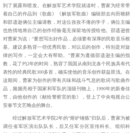
到了展露和喷发。
在
解放军艺术学院就读时，曹家为
经常带
着自己的作品到《歌曲》《解放军歌曲》编辑部去向田晓耕
和邵遗逊俩位主编请教，对这位孜孜不倦的学子，俩位主编
也热情地将自己的创作经验毫无保留地传授给他。邵遗逊曾
对
曹家为说：
“要想写出好作品，必须要有深厚的民歌音乐根
基。建议多熟背一些优秀民歌，
对以后的创作，特别是对旋
律的写作，一定会大有帮助。
”
曹家为遵循
邵遗逊主编的指
教，花了约
2年的时间，
熟背了我国
从南到北各个民族具有代
表性的经典民歌
300多首，确实使他的音乐创作获益匪浅。在
这期间，
曹家为创作的带有兵味和战斗气息的歌词与歌曲作
品，频频亮相于国家和军队的顶级刊物上，
1990年的新春佳
节，由他创作的《献给警察官的歌》，登上了中央电视台公
安春节文艺晚会的舞台。
经过解放军艺术学院
2年的“熔炉锤炼”归队后，曹家为被
调任省军区演出队队长，后又任军分区宣传科长、组织科