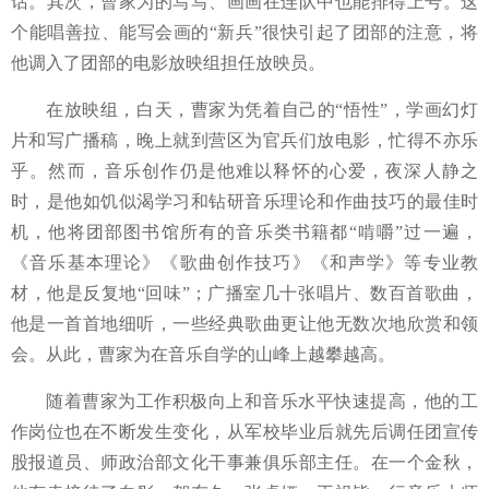
话。其次，曹家为的写写、画画在连队中也能排得上号。这
个能唱善拉、能写会画的
“新兵”很快引起了团部的注意，将
他调入了团部的电影放映组担任放映员。
在放映组，白天，曹家为凭着自己的
“悟性”，学画幻灯
片和写广播稿，晚上就到营区为官兵们放电影，忙得不亦乐
乎。然而，音乐创作仍是他难以释怀的心爱，夜深人静之
时，是他如饥似渴学习和钻研音乐理论和作曲技巧的最佳时
机，他将团部图书馆所有的音乐类书籍都“啃嚼”过一遍，
《音乐基本理论》《歌曲创作技巧》《和声学》等专业教
材，他是反复地“回味”；广播室几十张唱片、数百首歌曲，
他是一首首地细听，一些经典歌曲更让他无数次地欣赏和领
会。从此，曹家为在音乐自学的山峰上越攀越高。
随着曹家为工作积极向上和音乐水平快速提高，他的工
作岗位也在不断发生变化，从军校毕业后就先后调任团宣传
股报道员、师政治部文化干事兼俱乐部主任。在一个金秋，