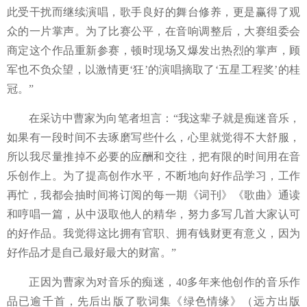
此受干扰而继续演唱，歌手良好的舞台修养，更是赢得了观
众的一片掌声。为了比赛公平，在音响调整后，大赛组委会
商定这个作品重新参赛，顿时现场又爆发出热烈的掌声，顾
军也不负众望，以激情更‘狂’的演唱摘取了‘五星工程奖’的桂
冠。”
在采访中曹家为向笔者坦言：
“
我这辈子就是痴迷音乐，
如果有一段时间不去琢磨写些什么，心里就觉得不大舒服，
所以我尽量推掉不必要的应酬和交往，把有限的时间用在音
乐创作上。为了提高创作水平，不断地向好作品学习，工作
再忙，我都会抽时间将订阅的每一期《词刊》《歌曲》通读
和哼唱一篇，从中汲取他人的精华，努力多写几首大家认可
的好作品。我觉得这比拥有官职、拥有钱财更有意义，因为
好作品才是自己最好最大的财富。
”
正因为
曹家为对音乐的
痴迷，
40多年来他
创作的音乐作
品已逾千首，先后出版了歌词集《绿色情缘》（远方出版