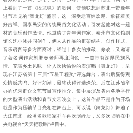
上看到了一首《段龙魂》的歌词，使他联想到苏北一带
逢年
过节常见的
“舞龙灯”盛景，这一
深受老百姓欢迎、象征着美
好吉祥、国泰民安的
传统民俗文化活动
，引发起他对这一题
材的音乐创作激情。他邀请了青年词作家、泰州市
文化馆副
馆长沈小冰共同创作，俩人从作品的框架结构、创作样式、
音乐语言等多方面商讨，经过十多次的推敲、修改，又邀请
了著名词作家刘鹏春老师再度润色，一首带有深厚民族风
情、充满乡土风味、让人欢快愉悦的表演唱《舞龙灯》，呈
现在江苏省第十三届
“五星工程奖”评选舞台，演出后赢得观
众情感共鸣、好评如潮，最终获得评选殊荣。后在江苏省举
办的优秀群众文艺节目宣传推介、集中展演及省内各地举行
的大型演出活动和春节文艺晚会上，这首作品不是作为开场
就是作为压轴节目亮相在舞台上。可以说《舞龙灯》舞遍了
大江南北，经著名歌唱家乔军再次演绎后，又多次唱响在中
央电视台“天天把歌唱”栏目中。