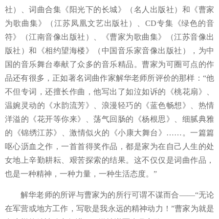
社）、词曲合集《阳光下的长城》（名人出版社）和《曹家
为歌曲集》（江苏凤凰文艺出版社）、
CD专集《绿色的音
符》（江南音像出版社）、《曹家为歌曲集》（江苏音像出
版社）和《相约望海楼》（中国音乐家音像出版社），为中
国的音乐舞台奉献了众多的音乐精品。曹家为可圈可点的作
品还有很多，正如著名词曲作家解华老师所评价的那样：“他
不但专词，还擅长作曲，他写出了如泣如诉的《桃花扇》、
温婉灵动的《水韵流芳》、浪漫轻巧的《蓝色畅想》、热情
洋溢的《花开等你来》、荡气回肠的《杨根思》、细腻典雅
的《锦绣江苏》、激情似火的《小康大舞台》
……
。
一篇篇
呕心沥血之作，一首首得奖作品，都是家为在自己人生的处
女地上辛勤耕耘、艰苦探索的结果。这不仅仅是词曲作品，
也是一种精神，一种力量，一种生活态度。
”
解华老师的所评与曹家为的所行可谓不谋而合
——“无论
在军营或地方工
作，
写歌是我永远的精神动力！
”
曹家为
就是