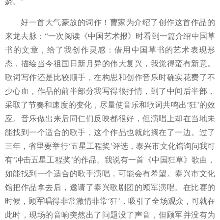
娆。
”
好一首大气豪放的词作！
曹家为介绍了创作这首作品的
来龙去脉：
“一次阅读《中国艺术报》时看到一篇介绍
中国草
书的文章，给了我创作灵感：借用中国草书的艺术表现形
态，描绘当今祖国日新月异的伟大复兴，我觉得蛮有新意。
歌词写作还是比较顺手，在构思和创作音乐时确实花费了不
少心血，作品的前半部分我写得很抒情，到了中间后半部，
采取了节奏和速度的变化，尽量使音乐和歌词共鸣出
‘狂’的效
应。音乐做出来后同仁们反映都很好，但演唱上却在当地未
能找到一个适合的歌手，这个作品也就此搁在了一边。过了
三年，省里要举行‘五星工程奖’评选，泰兴市文化馆询问我可
有‘冲击五星工程奖’的作品。我说有一首《中国狂草》歌曲，
如能找到一个适合的歌手演唱，可能会有希望。泰兴市文化
馆把作品拿去后，邀请了泰兴歌剧团的顾军演唱。在比赛的
时候，顾军唱得非常激情非常‘狂’，吸引了全场观众，可就在
此时，现场的音响突然出了问题没了声音，但顾军并没有为