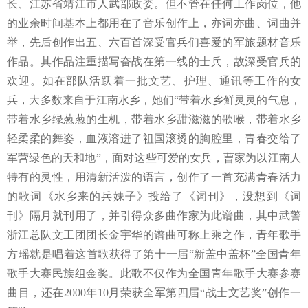
长、江苏省靖江市人武部政委。但不管在任何工作岗位，他
的业余时间基本上都用在了音乐创作上，亦词亦曲、词曲并
举，先后创作出五、六百首深受官兵们喜爱的军旅题材音乐
作品。其作品注重描写奋战在第一线的士兵，故深受官兵的
欢迎。如在部队活跃着一批文艺、护理、通讯等工作的女
兵，大多数来自于江南水乡，她们
“带着水乡鲜灵灵的气息，
带着水乡绿葱葱的生机，带着水乡甜滋滋的歌喉，带着水乡
轻柔柔的舞姿，血液溶进了祖国滚烫的胸腔里，青春交给了
军营绿色的天和地”
，面对这些可爱的女兵，曹家为以江南人
特有的灵性，用清新活泼的语言，创作了一首充满青春活力
的歌词《水乡来的兵妹子》投给了《词刊》，没想到《词
刊》隔月就刊用了，并引得众多曲作家为此谱曲，其中
武警
浙江总队文工团团长
金宇华的谱曲可称上乘之作，青年歌手
方瑶就是唱着这首歌获得了第十一届
“新盖中盖杯”全国青年
歌手大赛民族组金奖。此歌不仅作为全国青年歌手大赛参赛
曲目，还在2000年10月荣获全军第四届“战士文艺奖”创作一