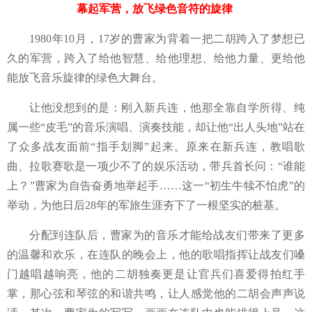
幕起军营，放飞绿色音符的旋律
1980年10月，17岁的曹家为背着一把二胡跨入了梦想已
久的军营，跨入了给他智慧、给他理想、给他力量、更给他
能放飞音乐旋律的绿色大舞台。
让他没想到的是：刚入新兵连，他那全靠自学所得、纯
属一些
“皮毛”的音乐演唱、演奏技能，却让他“出人头地”站在
了众多战友面前“指手划脚”起来。原来在新兵连，教唱歌
曲、拉歌赛歌是一项少不了的娱乐活动，带兵首长问：“谁能
上？”曹家为自告奋勇地举起手
……
这一
“初生牛犊不怕虎”的
举动，为他日后28年的军旅生涯夯下了一根坚实的桩基。
分配到连队后，
曹家为的音乐才能给战友们带来了更多
的温馨和欢乐，在连队的晚会上，他的歌唱指挥让战友们嗓
门越唱越响亮，他的二胡独奏更是让官兵们喜爱得拍红手
掌，那心弦和琴弦的和谐共鸣，让人感觉他的二胡会声声说