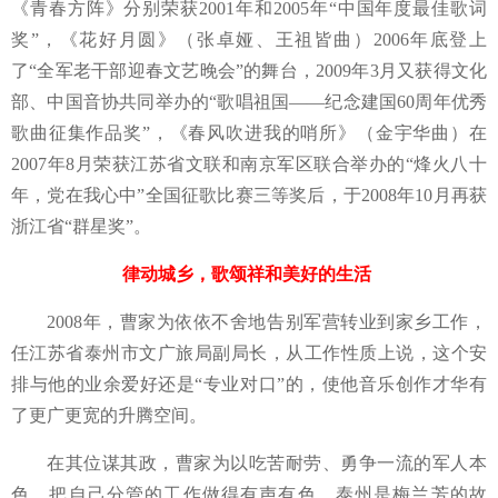
《青春方阵》分别荣获
2001年和2005年“中国年度最佳歌词
奖”，《花好月圆》（张卓娅、王祖皆曲）2006年底登上
了“全军老干部迎春文艺晚会”的舞台，2009年3月又获得文化
部、中国音协共同举办的“歌唱祖国——纪念建国60周年优秀
歌曲征集作品奖”，《春风吹进我的哨所》（金宇华曲）在
2007年8月荣获江苏省文联和南京军区联合举办的“烽火八十
年，党在我心中”全国征歌比赛三等奖后，于2008年10月再获
浙江省“群星奖”。
律动城乡，歌颂祥和美好的生活
2008年，曹家为依依不舍地告别军营转业到家乡工作，
任江苏省泰州市文广旅局副局长，从工作性质上说，这个安
排与他的业余爱好还是“专业对口”的，使他音乐创作才华有
了更广更宽的升腾空间。
在其位谋其政，曹家为以吃苦耐劳、勇争一流的军人本
色，把自己分管的工作做得有声有色。泰州是梅兰芳的故