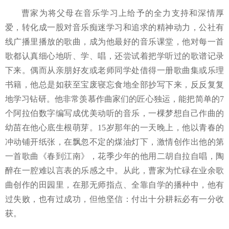
曹家为将父母在音乐学习上给予的全力支持和深情厚
爱，转化成一股对音乐痴迷学习和追求的精神动力，公社有
线广播里播放的歌曲，成为他最好的音乐课堂，他对每一首
歌都认真细心地听、学、唱，还尝试着把学听过的歌谱记录
下来。偶而从亲朋好友或老师同学处借得一册歌曲集或乐理
书籍，他总是如获至宝废寝忘食地全部抄写下来，反反复复
地学习钻研。他非常羡慕作曲家们的匠心独运，能把简单的
7
个阿拉伯数字编写成优美动听的音乐，一棵梦想自己作曲的
幼苗在他心底生根萌芽。15岁那年的一天晚上，他以青春的
冲动铺开纸张，在飘忽不定的煤油灯下，激情创作出他的第
一首歌曲《春到江南》，花季少年的他用二胡自拉自唱，陶
醉在一腔难以言表的乐感之中。从此，曹家为忙碌在业余歌
曲创作的田园里，在那无师指点、全靠自学的播种中，他有
过失败，也有过成功，但他坚信：付出十分耕耘必有一分收
获。