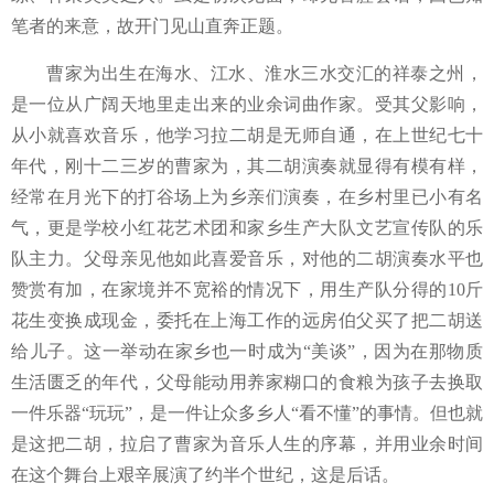
笔者的来意，故开门见山直奔正题。
曹家为出生在海水、江水、淮水三水交汇的祥泰之州，
是一位从广阔天地里走出来的业余词曲作家。受其父影响，
从小就喜欢音乐，他学习拉二胡是无师自通，在上世纪七十
年代，刚十二三岁的曹家为，其二胡演奏就显得有模有样，
经常在月光下的打谷场上为乡亲们演奏，在乡村里已小有名
气，更是学校小红花艺术团和家乡生产大队文艺宣传队的乐
队主力。父母亲见他如此喜爱音乐，对他的二胡演奏水平也
赞赏有加，在家境并不宽裕的情况下，用生产队分得的
10斤
花生变换成现金，委托在上海工作的远房伯父买了把二胡送
给儿子。这一举动在家乡也一时成为“美谈”，因为在那物质
生活匮乏的年代，父母能动用养家糊口的食粮为孩子去换取
一件乐器“玩玩”，是一件让众多乡人“看不懂”的事情。但也就
是这把二胡，拉启了曹家为音乐人生的序幕，并用业余时间
在这个舞台上艰辛展演了约半个世纪，这是后话。