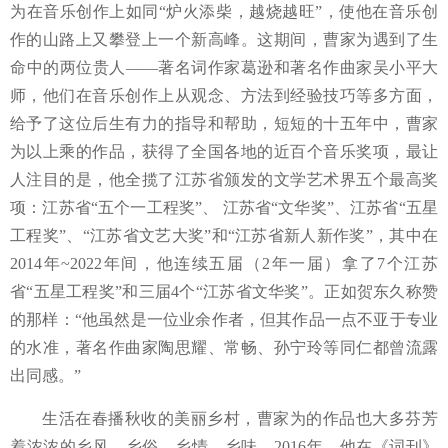
为在音乐创作上如同
“炉火添柴，越烧越旺”，使他在音乐创
作的山路上又攀登上一个新高峰。这期间，曹家为遇到了生
命中的两位贵人——著名词作家葛逊和著名作曲家吴小平大
师，他们在音乐创作上从观念、方法到经验技巧等多方面，
给予了这位后生有力的指导和帮助，短短的十五年中，曹家
为以上乘的作品，获得了全国各地的近百个音乐奖项，最让
人注目的是，他全揽了江苏省颁发的文学艺术界五个最高奖
项：江苏省“五个一工程奖”、 江苏省“文华奖”、江苏省“五星
工程奖”、
“
江苏省文艺大奖
”
和
“
江苏省新人新作奖
”
，其中在
2014年~2022年间，他连续五届（2年一届）拿了7个江苏
省“五星工程奖”和三届4个“江苏省文华奖”。正如贺东久称赞
的那样：“他虽然是一位业余作者，但其作品一点不亚于专业
的水准，著名作曲家陶思耀、常畅、孙宁玲等同仁都曾流露
出同感。”
生活在春播秋收的美丽乡村，曹家为的作品也大多芬芳
着浓浓的乡风、乡俗、乡情、乡味。
2016年，他在《词刊》