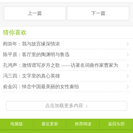
上一篇
下一篇
猜你喜欢
阎崇年：我与故宫缘深情浓
陈平原：客厅里的陶渊明与鲁迅
孔鸿声：激情谱写岁月之歌 ——访著名词曲作家曹家为
冯三四：文字里的真心英雄
俞金闪：悼念中国最美丽的女性秦怡
点击加载更多内容 ↓
电脑版
最近更新
推荐阅读
返回头部