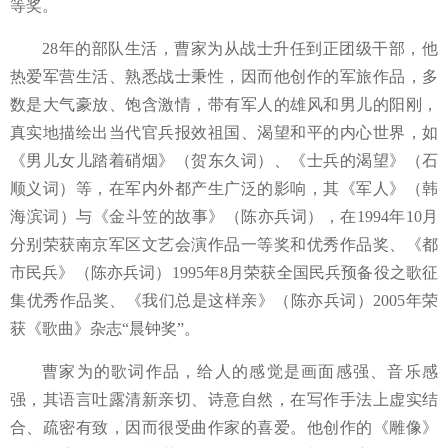
等奖。
28年的部队生活，曹家为从战士升任到正团级干部，他
热爱军营生活、熟悉战士秉性，因而他创作的军旅作品，多
数是大气豪放、饱含激情，带有军人的雄风和男儿的阳刚，
真实地描绘出当代官兵报效祖国、渴望和平的内心世界，如
《男儿女儿踏着硝烟》（贺东久词）、《士兵的渴望》（石
顺义词）等，在军内外都产生广泛的影响，其《军人》（韩
海滨词）与《金斗笠的故事》（陈亦兵词），在1994年10月
分别荣获南京军区文艺会演作品一等奖和优秀作品奖、《都
市民兵》（陈亦兵词）1995年8月荣获全国民兵预备役之歌征
集优秀作品奖、《我们总是这样亲》（陈亦兵词）2005年荣
获《歌曲》杂志“晨钟奖”。
曹家为的歌词作品，给人的感觉是画面感强、音乐感
强，其语言吐露清新亲切、诗意自然，在写作手法上虚实结
合、疏密有致，因而很受曲作家的喜爱。他创作的《雕像》