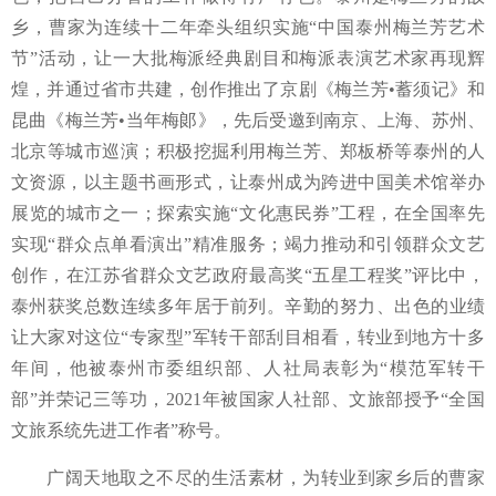
乡，曹家为连续十二年牵头组织实施
“中国泰州梅兰芳艺术
节”活动，让一大批梅派经典剧目和梅派表演艺术家再现辉
煌，并通过省市共建，创作推出了京剧《梅兰芳
•蓄须记
》和
昆曲《梅兰芳
•当年梅郞
》，先后受邀到南京、上海、苏州、
北京等城市巡演；积极挖掘利用梅兰芳、郑板桥等泰州的人
文资源，以主题书画形式，让泰州成为跨进中国美术馆举办
展览的城市之一；探索实施
“文化惠民券”工程，在全国率先
实现“群众点单看演出”精准服务；竭力推动和引领群众文艺
创作，在江苏省群众文艺政府最高奖“五星工程奖”评比中，
泰州获奖总数连续多年居于前列。辛勤的努力、出色的业绩
让大家对这位“专家型
”
军转干部刮目相看，转业到地方十多
年间，他被泰州市委组织部、人社局表彰为
“
模范军转干
部
”
并荣记三等功，
2021年被国家人社部、文旅部授予
“
全国
文旅系统先进工作者
”
称号。
广阔天地取之不尽的生活素材，为转业到家乡后的曹家