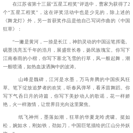
在江苏省第十三届
“五星工程奖”评选中，
曹家为获得了
2
个
“五星工程奖”，这在评奖活动中也是少见的，除上述的
《舞龙灯》外，另一首获奖作品是他
自己写词作曲的
《中国
狂草》：
“
一撇是黄河，一捺是长江，神韵灵动的中国运笔挥毫。
砚墨洗亮五千年的浩月，展盛世长卷，扬民族瑰宝。你写下
江南春雨的小楷，你写下塞北飞雪的行草，风一般起舞，潮
一般喷涌，如热血泼洒胸中的波涛。
山峰是魏碑，江河是水墨，万马奔腾的中国疾风狂
草。笔下绽放追梦者的欢笑，听春风弹琴，看禾苗舞蹈。你
写下气呑日月的诗篇，你写下美妙动人的歌谣，花一样娇
艳，火一样激情，让世界目光向这里聚焦。
纸飞神州，墨落如潮，狂草的华夏龙呤虎啸。挺如
松，婉如水，刚如铁，劲如刀，中国巨笔描绘的江山分外妖