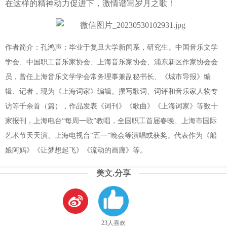
在这样的精神动力促进下，
激情谱写岁月之歌！
作者简介：
孔鸿声：
毕业于
复旦大学新闻系
，
研究生
。中国音乐文学
学会、中国职工音
乐家
协
会
、上海音
乐家
协
会
、浦东
新区
作
家
协会
会
员，曾任上海音乐文学学会常务理事兼副秘书长、《城市导报》编
辑、记者，现为《上海词家》编辑。
撰写
歌词、词评和音乐家人物专
访等千
余
首（篇），作品发表《词刊》
《
歌曲》《
上海词家》等数十
家报刊
，
上海电台
“每周一歌”教唱，全国职工首届春晚、上海市国际
艺术节
天天演
、上海电视台
“五一”晚会
等
演唱或获奖。代表作为《船
娘阿妈》《让梦想起飞》《流动的画廊》等。
美文.分享
23人喜欢