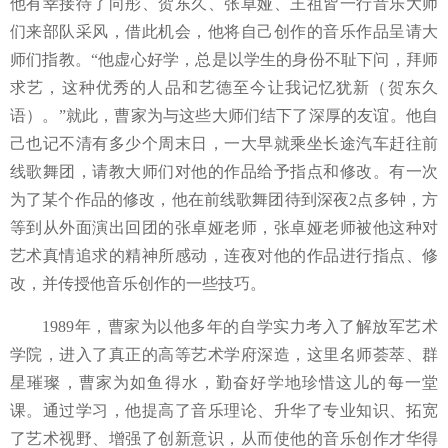
他有幸接待了向彤、贺东久、张卓娅、王祖皆一行音乐大师
们来部队采风，借此机会，他将自己创作的音乐作品呈请大
师们指教。
“他虚心好学，总是以学生的身份不耻下问，拜师
求艺，这种优秀的人品和艺德至今让我记忆犹新（贺东久
语）。”就此，曹家为与这些大师们结下了深厚的友谊。他自
己也记不清有多少个周末日，一大早就乘坐长途汽车赶往前
线歌舞团，请教大师们对他的作品给予指点和修改。有一次
为了某个作品的修改，他在前线歌舞团待到深夜2点多钟，方
等到从外面演出回团的张卓娅老师，张卓娅老师被他这种对
艺术真情追求的精神所感动，连夜对他的作品进行指点、修
改，并传授他音乐创作的一些技巧。
1989年，曹家为以他多年的自学实力考入了解放军艺术
学院，进入了真正的高等艺术学府深造，这里名师荟萃、群
星璀璨，曹家为如鱼得水，勤奋好学地珍惜这儿的每一堂
课。通过学习，他提高了音乐理论、升华了专业知识、拓宽
了艺术视野、增强了创新意识，从而使他的音乐创作才华得