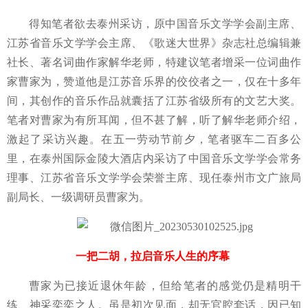
得知笔者欲去泰州采访，原中国音乐文学学会副主席、
江苏省音乐文学学会主席、
《歌迷大世界》杂志社总编辑兼
社长
、著名词曲作家解华老师，特建议笔者增采一位词曲作
家曹家为，赞道他是江苏音乐界的佼佼者之一，仅在十多年
间，其创作的音乐作品就囊括了江苏省级所有的文艺大奖。
笔者对曹家为有所耳闻，但不甚了解，听了解华老师介绍，
激起了采访兴趣。在五一劳动节前夕，笔者驱车二百多公
里，在泰州国际金陵大酒店内采访了中国音乐文学学会常务
理事、
江苏省音乐文学学会荣誉主席、现任泰州市文广旅局
副局长、一级调研员
曹家为。
一把二胡，拉启音乐人生的序幕
曹家为已接近退休年龄，但给笔者的感觉仍是精明干
练、
神采奕奕之人。虽是初次见面，却无官腔套话，因已知