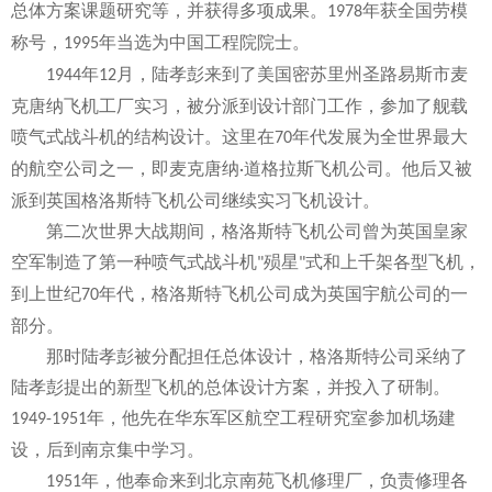
总体方案课题研究等，并获得多项成果。
年获全国劳模
1978
称号，
年当选为中国工程院院士。
1995
年
月，陆孝彭来到了美国密苏里州圣路易斯市麦
1944
12
克唐纳飞机工厂实习，被分派到设计部门工作，参加了舰载
喷气式战斗机的结构设计。这里在
年代发展为全世界最大
70
的航空公司之一，即麦克唐纳
道格拉斯飞机公司。他后又被
·
派到英国格洛斯特飞机公司继续实习飞机设计。
第二次世界大战期间，格洛斯特飞机公司曾为英国皇家
空军制造了第一种喷气式战斗机
殒星
式和上千架各型飞机，
"
"
到上世纪
年代，格洛斯特飞机公司成为英国宇航公司的一
70
部分。
那时陆孝彭被分配担任总体设计，格洛斯特公司采纳了
陆孝彭提出的新型飞机的总体设计方案，并投入了研制。
年，他先在华东军区航空工程研究室参加机场建
1949-1951
设，后到南京集中学习。
年，他奉命来到北京南苑飞机修理厂，负责修理各
1951