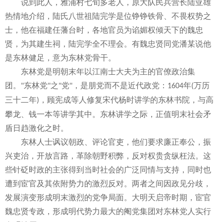
说到此人，雅浦村七旬多老人，原大队民兵营长陆亚雄
热情地介绍，陆氏八世祖陆完学是位铮铮铁骨、不畏权势之
士，他在福建任藩台时，各地官员为谄媚权倾天下的魏忠
贤，为其建生祠，陆完学全不理会。有魏忠贤同党潘某说他
是东林健足，意为东林党骨干。
东林党是明朝末年以江南士大夫为主的官僚政治集
团。
东林党
之
党
，是朋党而不是近代政党：
年
万历
"
"
"
"
1604
(
三十二年
，顾宪成等人修复宋代杨时讲学的东林书院，与高
)
攀龙、钱一本等讲学其中。东林讲学之际，正值明末社会矛
盾日趋激化之时。
东林人士讽议朝政、评论官吏，他们要求廉正奉公，振
兴吏治，开放言路，革除朝野积弊，反对权贵贪纵枉法。这
些针砭时政的主张得到当时社会的广泛同情与支持，同时也
遭到宦官及其依附势力的激烈反对。两者之间因政见分歧，
发展演变形成明末激烈的党争局面。大明天启帝时期，宦官
魏忠贤专政，形成明代势力最大的阉党集团对东林党人实行