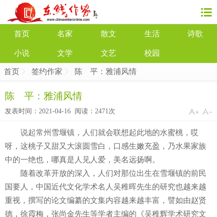
首页
名家
散文
生活
诗歌
小说
文学
文艺
校园
首页
签约作家
陈 平：雅浦风情
陈 平：雅浦风情
发表时间：2021-04-16 阅读：
2471次
说起常州雪堰镇，人们就会联想起此地的水蜜桃，哎
呀，这桃子又甜又大滚圆雪白，口感生嫩充盈，乃水果家族
中的一绝也，哪真是人见人爱，美名远扬啊。
随着改革开放的深入，人们对那位出生在雪堰镇的前民
国要人，中国近代文化学术名人吴稚晖先生的研究也越来越
重视，撰写的论文编纂的文集内容越来越丰富，譬如由赵贤
德，徐霞梅，张尚金先生等学者主编的《吴稚辉学术研究文