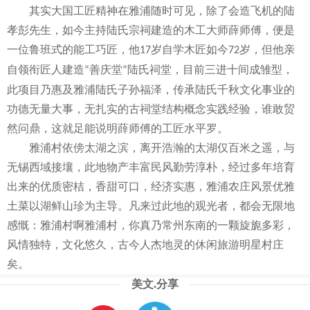
其实大国工匠精神在雅浦随时可见，除了会造飞机的陆
孝彭先生，如今主持陆氏宗祠建造的木工大师薛师傅，便是
一位鲁班式的能工巧匠，他
岁自学木匠如今
岁，但他亲
17
72
自领衔匠人建造
善庆堂
陆氏祠堂，目前三进十间成雏型，
“
”
此项目乃惠及雅浦陆氏子孙福泽，传承陆氏千秋文化事业的
功德无量大事，无扎实的古祠堂结构概念实践经验，谁敢贸
然问鼎，这就足能说明薛师傅的工匠水平罗。
雅浦村依傍太湖之滨，离开浩瀚的太湖仅百米之遥，与
无锡西域接壤，此地物产丰富民风勤劳淳朴，经过多年培育
出来的优质密桔，香甜可口，经济实惠，雅浦农庄风景优雅
土菜以湖鲜山珍为主导。凡来过此地的观光者，都会无限地
感慨：雅浦村啊雅浦村，你真乃常州东南的一颗旋旎多彩，
风情独特，文化悠久，古今人杰地灵的休闲旅游明星村庄
矣。
美文.分享