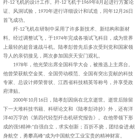
歼
飞机的设计工作。歼
飞机于
年
月起进行方案论
-12
-12
1969
8
证、风洞试验，
年进行详细设计和试造，同年
月
日
1970
12
26
首飞成功。
歼
飞机在研制中采用了许多新技术、新结构和新材
-12
料。经过调整试飞，于
年完成各项试飞科目，成为世界
1974
上最轻的超音速战斗机。陆孝彭曾先后多次受到党和国家领
导人的亲切接见，两次参加国庆天安门观礼。
年，他光荣出席全国科学大会，被推选上主席台。
1978
他曾荣获航空金奖、全国劳动模范、全国有突出贡献的科技
专家、总设计师荣誉状、江西省科技精英等称号，并享受政
府津贴。
年
月
日，陆孝彭因病在北京逝世。逝世后除留
2000
10
16
下一大堆科技书籍、科研论文和《陆孝彭诗抄》外，还有洋
洋
万字的《第四代轻型歼击机研究报告》。在他带领下形
40
成的强
精神
自强自立，求实创新；百折不挠，团结奋进
献
5
:"
;
身航空，勇攀高峰
成为中国航空工业宝贵的精神财富。
"