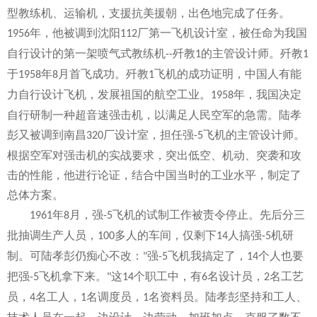
型教练机、运输机，支援抗美援朝，出色地完成了任务。
年，他被调到沈阳
厂第一飞机设计室，被任命为我国
1956
112
自行设计的第一架喷气式教练机
歼教
的主管设计师。歼教
--
1
1
于
年
月首飞成功。歼教
飞机的成功证明，中国人有能
1958
8
1
力自行设计飞机，发展祖国的航空工业。
年，我国决定
1958
自行研制一种超音速强击机，以满足人民空军的急需。陆孝
彭又被调到南昌
厂设计室，担任强
飞机的主管设计师。
320
-5
根据空军对强击机的实战要求，突出低空、机动、突袭和攻
击的性能，他进行论证，结合中国当时的工业水平，制定了
总体方案。
年
月，强
飞机的试制工作被责令停止。先后分三
1961
8
-5
批抽调生产人员，
多人的车间，仅剩下
人搞强
机研
100
14
-5
制。可陆孝彭仍痴心不改：
强
飞机我搞定了，
个人也要
"
-5
14
把强
飞机拿下来。
这
个职工中，有
名设计员，
名工艺
-5
"
14
6
2
员，
名工人，
名调度员，
名资料员。陆孝彭坚持和工人、
4
1
1