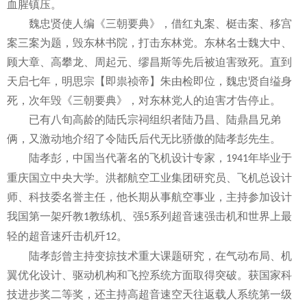
血腥镇压。
魏忠贤使人编《三朝要典》，借红丸案、梃击案、移宫
案三案为题，毁东林书院，打击东林党。东林名士魏大中、
顾大章、高攀龙、周起元、缪昌斯等先后被迫害致死。直到
天启七年，明思宗【即祟祯帝】朱由检即位，魏忠贤自缢身
死，次年毁《三朝要典》，对东林党人的迫害才告停止。
已有八旬高龄的陆氏宗祠组织者陆乃昌、陆鼎昌兄弟
俩，又激动地介绍了令陆氏后代无比骄傲的陆孝彭先生。
陆孝彭，中国当代著名的飞机设计专家，
年毕业于
1941
重庆国立中央大学。洪都航空工业集团研究员、飞机总设计
师、科技委名誉主任，他长期从事航空事业，主持参加设计
我国第一架歼教
教练机、强
系列超音速强击机和世界上最
1
5
轻的超音速歼击机歼
。
12
陆孝彭曾主持变掠技术重大课题研究，在气动布局、机
翼优化设计、驱动机构和飞控系统方面取得突破。获国家科
技进步奖二等奖，还主持高超音速空天往返载人系统第一级