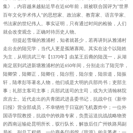
集》，内容越来越贴近早在近
年前，就被联合国评为
世界
60
“
百年文化学术伟人
的思想家、政治家、教育家、语言学家、
“
书法家的世纪伟人。事实证明，只有通过时间的检验，人们
就会改变观念，正确对待历史人物。
但提起雪堰的雅浦村，知者就甚少，若再讲到从雅浦村
走出去的陆完学，当代人更是孤陋寡闻。其实在这个以陆姓
为主，从明洪武三年【
年】由某王后裔的陆茂一，从湖
1370
南定居到武进新塘雅浦村的近
年间，分别走出了陆完学，
650
陆卿荣，陆卿正，陆卿任，陆尔熙，陆尔奎，陆崇道，陆振
轩，陆孝彭等著名人物，他们或是大明的兵部尚书；吏部主
事；礼部主客司主事；兵部武送司的主司，或为大清翰林院
庶吉士。近代走出的共青团武进县委书记，抗战中任《新华
曰报》营业部成员，不幸牺牲于日寇的飞机轰炸中；一位外
国语学院教授，抗战中的铁路专家，负责运送抗战战略物资
的西南运输处昆明所长，驭行队长，解放后任广州铁路局副
局长，副总工程师。一位商务印书馆《辞源》的主纂者：一