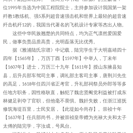
位
年当选为中国工程院院士，主持参加设计我国第一架
1995
歼教
教练机、强
系列超音速强击机和世界上最轻的超音速
1
5
歼击机歼
的，我国当代著名的飞机设计专家等杰出人物。
12
这些中华民族翘楚的共同特点，均为正气凛然爱国爱
民，做事负责品质高贵，光明磊落无比优秀。
据《雅浦陆氏宗谱》中记载，陆完学生于大明嘉靖四十
四年【
年】，万历丁酉【
年】中举人，丁未年
1565
1597
【
年】进士，万历三十九年【
年】授山东掖县知
1607
1611
县，后升兵部车驾司主事，调礼部主客司主事，唐荆川先生
的高足，
年任四川省正考官，升礼部祠祭员外郎等等多
1618
任地方职务，因性格耿直，触犯了魏忠贤阉党利益被打成东
林健足剥夺了官职，但他毫不畏惧。魏奸失败，任浙江巡抚
修筑海堤百里，士民安居，【此堤如今尚存】。崇祯十年
【
年】任兵部尚书，并被崇祯皇帝赠为光禄大夫和太子
1637
太傅的陆完学，字汝成，号凤台。