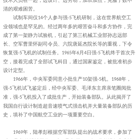
技术人员在一起，边设计、边劳动，加班加点，克服了数不
清的艰难困苦。
试制车间仅
个人参与强
飞机研制，这在世界航空工
14
-5
业领域也是罕见的。经过两年多的艰苦奋斗和多方协作，完
成了第一架静力试验机，引起了第三机械工业部孙志远部
长、空军曹里怀副司令员、六院唐延杰院长等的重视，下令
恢复强
飞机的试制任务。
年
月
日强
飞机终于首次升
-5
1965
6
4
-5
空，接着完成了全部试飞科目，通过国家鉴定，被批准初步
设计定型。
年，中央军委同意小批生产
架强
机。
年，
1966
10
-5
1968
强
飞机试飞鉴定后，经中央军委、毛泽东主席亲笔圈阅批
-5
准，强
飞机投入了成批生产，开始装备部队。从此揭开了
-5
我国自行设计制造超音速喷气式强击机并大量装备部队的历
史，填补了中国航空工业的一项重要空白。
年，陆孝彭根据空军部队提出的战术要求，参加了
1969